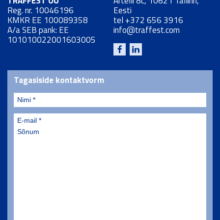
TRAFFEST OÜ
Artelli 8c, 10621 Tallinn,
Reg. nr. 10046196
Eesti
KMKR EE 100089358
tel
+372 656 3916
A/a SEB pank: EE
info@traffest.com
101010022001603005
Tagasiside kontaktvorm