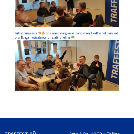
Tulihobuse aasta
on alanud ning meie foorid võivad küll vahel punased
olla
, aga motivatsioon on alati roheline