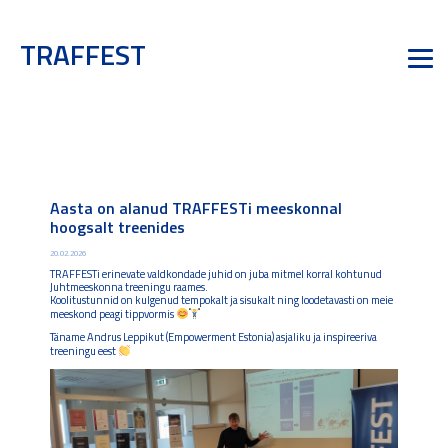
TRAFFEST
Aasta on alanud TRAFFESTi meeskonnal
hoogsalt treenides
20.02.2026
TRAFFESTi erinevate valdkondade juhid on juba mitmel korral kohtunud
Juhtmeeskonna treeningu raames.
Koolitustunnid on kulgenud tempokalt ja sisukalt ning loodetavasti on meie
meeskond peagi tippvormis
Täname Andrus Leppikut (Empowerment Estonia) asjaliku ja inspireeriva
treeningu eest