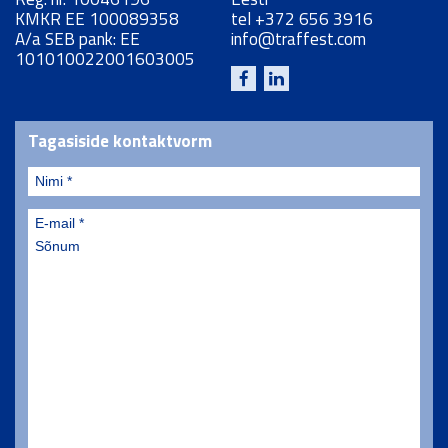
Reg. nr. 10046196
Eesti
KMKR EE 100089358
tel
+372 656 3916
A/a SEB pank: EE
info@traffest.com
101010022001603005
Tagasiside kontaktvorm