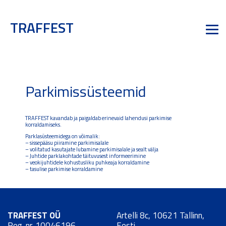
TRAFFEST
Parkimissüsteemid
TRAFFEST kavandab ja paigaldab erinevaid lahendusi parkimise
korraldamiseks.
Parklasüsteemidega on võimalik:
– sissepääsu piiramine parkimisalale
– volitatud kasutajate lubamine parkimisalale ja sealt välja
– Juhtide parklakohtade täituvusest informeerimine
– veokijuhtidele kohustusliku puhkeaja korraldamine
– tasulise parkimise korraldamine
TRAFFEST OÜ
Artelli 8c, 10621 Tallinn,